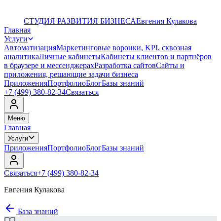
СТУДИЯ РАЗВИТИЯ БИЗНЕСА
Евгения Кулакова
Главная
Услуги
Автоматизация
Маркетинговые воронки, KPI, сквозная
аналитика
Личные кабинеты
Кабинеты клиентов и партнёров
в браузере и мессенджерах
Разработка сайтов
Сайты и
приложения, решающие задачи бизнеса
Приложения
Портфолио
Блог
Базы знаний
+7 (499) 380-82-34
Связаться
Меню
Главная
Услуги
Приложения
Портфолио
Блог
Базы знаний
Связаться
+7 (499) 380-82-34
Евгения Кулакова
База знаний