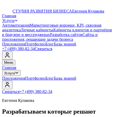
СТУДИЯ РАЗВИТИЯ БИЗНЕСА
Евгения Кулакова
Главная
Услуги
Автоматизация
Маркетинговые воронки, KPI, сквозная
аналитика
Личные кабинеты
Кабинеты клиентов и партнёров
в браузере и мессенджерах
Разработка сайтов
Сайты и
приложения, решающие задачи бизнеса
Приложения
Портфолио
Блог
Базы знаний
+7 (499) 380-82-34
Связаться
Меню
Главная
Услуги
Приложения
Портфолио
Блог
Базы знаний
Связаться
+7 (499) 380-82-34
Евгения Кулакова
Разрабатываем которые решают