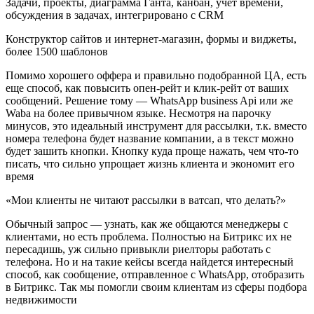
Задачи, проекты, диаграмма Ганта, канбан, учет времени,
обсуждения в задачах, интегрировано с CRM
Конструктор сайтов и интернет-магазин, формы и виджеты,
более 1500 шаблонов
Помимо хорошего оффера и правильно подобранной ЦА, есть
еще способ, как повысить опен-рейт и клик-рейт от ваших
сообщений. Решение тому — WhatsApp business Api или же
Waba на более привычном языке. Несмотря на парочку
минусов, это идеальный инструмент для рассылки, т.к. вместо
номера телефона будет название компании, а в текст можно
будет зашить кнопки. Кнопку куда проще нажать, чем что-то
писать, что сильно упрощает жизнь клиента и экономит его
время
«Мои клиенты не читают рассылки в ватсап, что делать?»
Обычный запрос — узнать, как же общаются менеджеры с
клиентами, но есть проблема. Полностью на Битрикс их не
пересадишь, уж сильно привыкли риелторы работать с
телефона. Но и на такие кейсы всегда найдется интересный
способ, как сообщение, отправленное с WhatsApp, отобразить
в Битрикс. Так мы помогли своим клиентам из сферы подбора
недвижимости