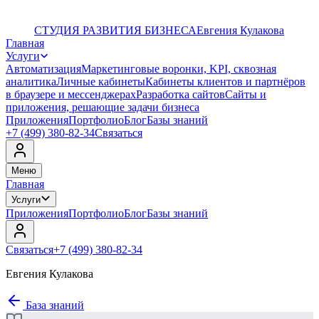
СТУДИЯ РАЗВИТИЯ БИЗНЕСА
Евгения Кулакова
Главная
Услуги
Автоматизация
Маркетинговые воронки, KPI, сквозная
аналитика
Личные кабинеты
Кабинеты клиентов и партнёров
в браузере и мессенджерах
Разработка сайтов
Сайты и
приложения, решающие задачи бизнеса
Приложения
Портфолио
Блог
Базы знаний
+7 (499) 380-82-34
Связаться
Меню
Главная
Услуги
Приложения
Портфолио
Блог
Базы знаний
Связаться
+7 (499) 380-82-34
Евгения Кулакова
База знаний