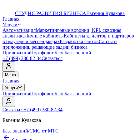
СТУДИЯ РАЗВИТИЯ БИЗНЕСА
Евгения Кулакова
Главная
Услуги
Автоматизация
Маркетинговые воронки, KPI, сквозная
аналитика
Личные кабинеты
Кабинеты клиентов и партнёров
в браузере и мессенджерах
Разработка сайтов
Сайты и
приложения, решающие задачи бизнеса
Приложения
Портфолио
Блог
Базы знаний
+7 (499) 380-82-34
Связаться
Меню
Главная
Услуги
Приложения
Портфолио
Блог
Базы знаний
Связаться
+7 (499) 380-82-34
Евгения Кулакова
База знаний
/
СМС от МТС
К разделу