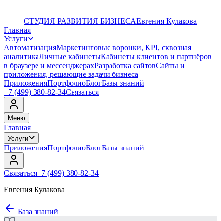
СТУДИЯ РАЗВИТИЯ БИЗНЕСА
Евгения Кулакова
Главная
Услуги
Автоматизация
Маркетинговые воронки, KPI, сквозная
аналитика
Личные кабинеты
Кабинеты клиентов и партнёров
в браузере и мессенджерах
Разработка сайтов
Сайты и
приложения, решающие задачи бизнеса
Приложения
Портфолио
Блог
Базы знаний
+7 (499) 380-82-34
Связаться
Меню
Главная
Услуги
Приложения
Портфолио
Блог
Базы знаний
Связаться
+7 (499) 380-82-34
Евгения Кулакова
База знаний