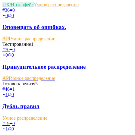
UX/Интерфейс
Умное распределение
#
36
0
0
0
Оповещать об ошибках.
API
Умное распределение
Тестирование
1
#
70
0
0
0
Принудительное распределение
API
Умное распределение
Готово к релизу
5
#
46
1
1
0
Дубль правил
Умное распределение
#
19
0
1
0