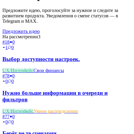
Предложите идею, проголосуйте за нужное и следите за
развитием продукта. Уведомления о смене статусов — в
Telegram и MAX.
Предложить идею
На рассмотрении
3
#
18
0
1
0
Выбор доступности настроек.
UX/Интерфейс
Свои финансы
#
78
0
0
0
Нужно больше информации в очереди и
фильтров
UX/Интерфейс
Умное распределение
#
77
0
0
0
Берёт не те сценарии