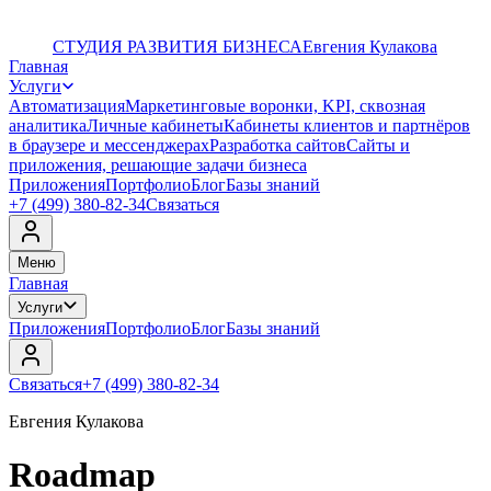
СТУДИЯ РАЗВИТИЯ БИЗНЕСА
Евгения Кулакова
Главная
Услуги
Автоматизация
Маркетинговые воронки, KPI, сквозная
аналитика
Личные кабинеты
Кабинеты клиентов и партнёров
в браузере и мессенджерах
Разработка сайтов
Сайты и
приложения, решающие задачи бизнеса
Приложения
Портфолио
Блог
Базы знаний
+7 (499) 380-82-34
Связаться
Меню
Главная
Услуги
Приложения
Портфолио
Блог
Базы знаний
Связаться
+7 (499) 380-82-34
Евгения Кулакова
Roadmap