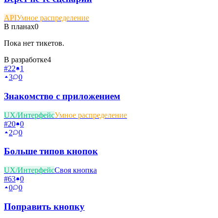
API
Умное распределение
В планах
0
Пока нет тикетов.
В разработке
4
#
22
1
3
0
Знакомство с приложением
UX/Интерфейс
Умное распределение
#
20
0
2
0
Больше типов кнопок
UX/Интерфейс
Своя кнопка
#
63
0
0
0
Поправить кнопку