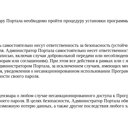
ру Портала необходимо пройти процедуру установки программы 
самостоятельно несут ответственность за безопасность (устойч
. Администратор Портала самостоятельно несет ответственность 
аписью, включая случаи добровольной передачи или несоблюден
оворам или соглашениям). При этом все действия в рамках или 
министратором Портала, за исключением случаев, имеющих мес
ния, уведомления о несанкционированном использовании Програ
сти своего пароля.
ензиара о любом случае несанкционированного доступа к Прогр
его пароля. В целях безопасности, Администратор Портала обя
возможную потерю данных, а также другие последствия любого х