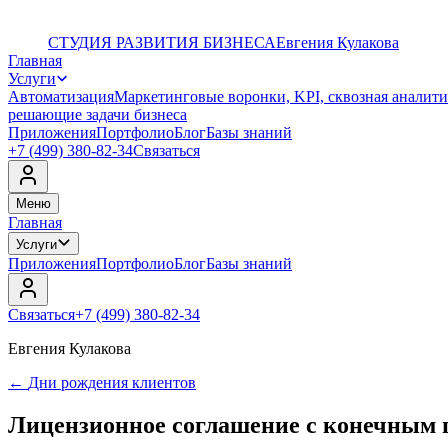
СТУДИЯ РАЗВИТИЯ БИЗНЕСА
Евгения Кулакова
Главная
Услуги
Автоматизация
Маркетинговые воронки, KPI, сквозная аналити
решающие задачи бизнеса
Приложения
Портфолио
Блог
Базы знаний
+7 (499) 380-82-34
Связаться
Меню
Главная
Услуги
Приложения
Портфолио
Блог
Базы знаний
Связаться
+7 (499) 380-82-34
Евгения Кулакова
←
Дни рождения клиентов
Лицензионное соглашение с конечным 