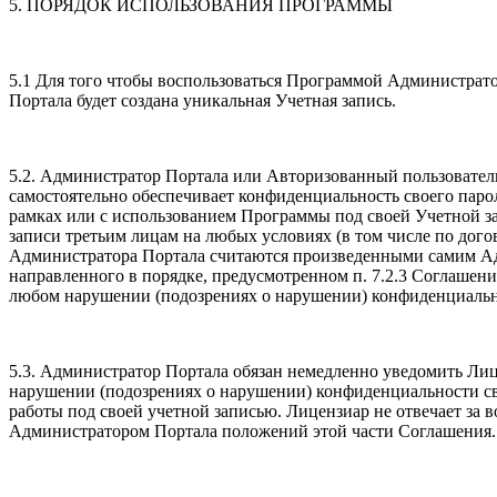
5. ПОРЯДОК ИСПОЛЬЗОВАНИЯ ПРОГРАММЫ
5.1 Для того чтобы воспользоваться Программой Администрато
Портала будет создана уникальная Учетная запись.
5.2. Администратор Портала или Авторизованный пользователь 
самостоятельно обеспечивает конфиденциальность своего пароля
рамках или с использованием Программы под своей Учетной з
записи третьим лицам на любых условиях (в том числе по дог
Администратора Портала считаются произведенными самим Ад
направленного в порядке, предусмотренном п. 7.2.3 Соглаше
любом нарушении (подозрениях о нарушении) конфиденциально
5.3. Администратор Портала обязан немедленно уведомить Лиц
нарушении (подозрениях о нарушении) конфиденциальности сво
работы под своей учетной записью. Лицензиар не отвечает за 
Администратором Портала положений этой части Соглашения.