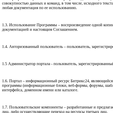
совокупностью данных и команд, в том числе, исходного текс
любая документация по ее использованию.
1.3. Использование Программы – воспроизведение одной копии
документацией и настоящим Соглашением.
1.4. Авторизованный пользователь – пользователь, зарегистр
1.5 Администратор портала - пользователь, зарегистрированны
1.6. Портал – информационный ресурс Битрикс24, являющийс
программы (информационные блоки, веб-формы, форумы, шабло
интерфейса, доменном имени или каталоге.
1.7. Пользовательские компоненты – разработанные и предлаг
лиц, либо осуществляющие переход на ресурсы третьих лиц.