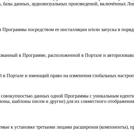
та, базы данных, аудиовизуальных произведений, включённых Ли
 Программы посредством ее инсталляции и/или запуска в порядк
ированный в Программе, расположенной в Портале и авторизовав
й в Портале и имеющий право на изменения глобальных настроек
я совокупностью данных одной Программы с уникальным идент
ны, шаблоны писем и другие) для их совместного отображения 
аемые к установке третьими лицами расширения (компоненты), 