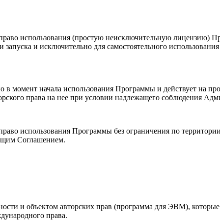
ю право использования (простую неисключительную лицензию) 
и запуска и исключительно для самостоятельного использовани
но в момент начала использования Программы и действует на пр
торского права на нее при условии надлежащего соблюдения Ад
 право использования Программы без ограничения по территори
оящим Соглашением.
льности и объектом авторских прав (программа для ЭВМ), котор
дународного права.