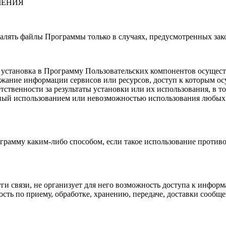
ЧЕНИЯ
удалять файлы Программы только в случаях, предусмотренных за
то установка в Программу Пользовательских компонентов осущес
ржание информации сервисов или ресурсов, доступ к которым ос
тветственности за результаты установки или их использования, 
нный использованием или невозможностью использования любых
ограмму каким-либо способом, если такое использование проти
луги связи, не организует для него возможность доступа к ин
ность по приему, обработке, хранению, передаче, доставки сообщ