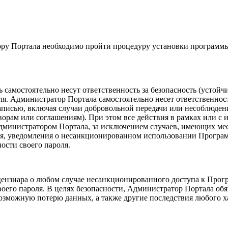
ру Портала необходимо пройти процедуру установки программы 
самостоятельно несут ответственность за безопасность (устойч
. Администратор Портала самостоятельно несет ответственность 
аписью, включая случаи добровольной передачи или несоблюден
оворам или соглашениям). При этом все действия в рамках или 
министратором Портала, за исключением случаев, имеющих мес
ния, уведомления о несанкционированном использовании Програ
сти своего пароля.
ензиара о любом случае несанкционированного доступа к Прогр
его пароля. В целях безопасности, Администратор Портала обя
возможную потерю данных, а также другие последствия любого х