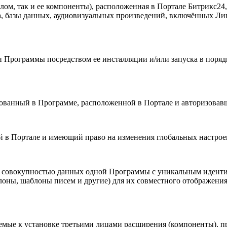
елом, так и ее компоненты), расположенная в Портале Битрикс2
та, базы данных, аудиовизуальных произведений, включённых Ли
 Программы посредством ее инсталляции и/или запуска в порядк
ированный в Программе, расположенной в Портале и авторизовав
й в Портале и имеющий право на изменения глобальных настроек
я совокупностью данных одной Программы с уникальным идент
ны, шаблоны писем и другие) для их совместного отображения 
аемые к установке третьими лицами расширения (компоненты), 