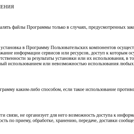
ЧЕНИЯ
удалять файлы Программы только в случаях, предусмотренных за
то установка в Программу Пользовательских компонентов осущес
ржание информации сервисов или ресурсов, доступ к которым ос
тветственности за результаты установки или их использования, 
нный использованием или невозможностью использования любых
ограмму каким-либо способом, если такое использование проти
луги связи, не организует для него возможность доступа к ин
ность по приему, обработке, хранению, передаче, доставки сообщ