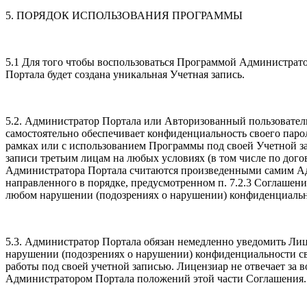
5. ПОРЯДОК ИСПОЛЬЗОВАНИЯ ПРОГРАММЫ
5.1 Для того чтобы воспользоваться Программой Администрато
Портала будет создана уникальная Учетная запись.
5.2. Администратор Портала или Авторизованный пользователь 
самостоятельно обеспечивает конфиденциальность своего пароля
рамках или с использованием Программы под своей Учетной з
записи третьим лицам на любых условиях (в том числе по дог
Администратора Портала считаются произведенными самим Ад
направленного в порядке, предусмотренном п. 7.2.3 Соглаше
любом нарушении (подозрениях о нарушении) конфиденциально
5.3. Администратор Портала обязан немедленно уведомить Лиц
нарушении (подозрениях о нарушении) конфиденциальности сво
работы под своей учетной записью. Лицензиар не отвечает за 
Администратором Портала положений этой части Соглашения.