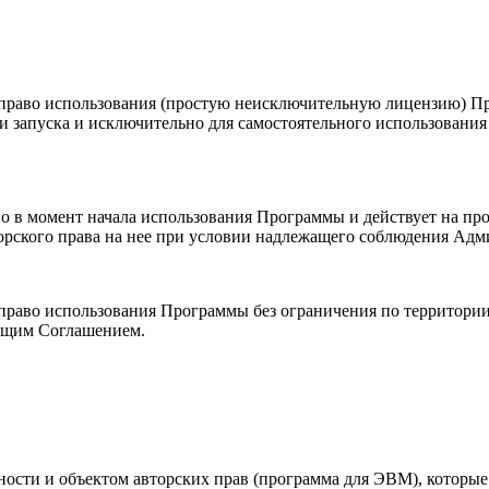
ю право использования (простую неисключительную лицензию) 
и запуска и исключительно для самостоятельного использовани
но в момент начала использования Программы и действует на пр
торского права на нее при условии надлежащего соблюдения Ад
 право использования Программы без ограничения по территори
оящим Соглашением.
льности и объектом авторских прав (программа для ЭВМ), котор