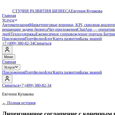
СТУДИЯ РАЗВИТИЯ БИЗНЕСА
Евгения Кулакова
Главная
Услуги
Автоматизация
Маркетинговые воронки, KPI, сквозная аналити
решающие задачи бизнеса
Чат-приложения
ChatApp — оперативн
дней
Техподдержка
Ежемесячное сопровождение портала Битри
Приложения
Портфолио
Блог
Карта развития
Базы знаний
+7 (499) 380-82-34
Связаться
Меню
Главная
Услуги
Приложения
Портфолио
Блог
Карта развития
Базы знаний
Связаться
+7 (499) 380-82-34
Евгения Кулакова
←
Полная история
Лицензионное соглашение с конечным 