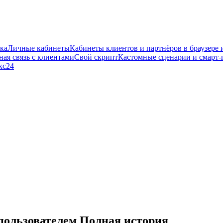
ка
Личные кабинеты
Кабинеты клиентов и партнёров в браузере 
ая связь с клиентами
Свой скрипт
Кастомные сценарии и смарт-
кс24
пользователем Полная история