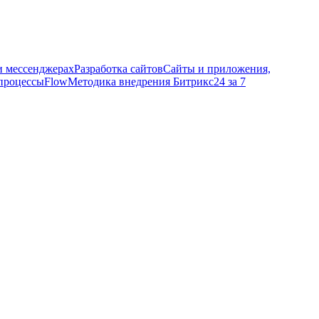
и мессенджерах
Разработка сайтов
Сайты и приложения,
процессы
Flow
Методика внедрения Битрикс24 за 7