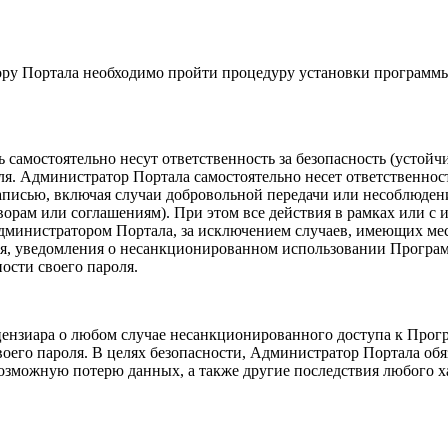
ру Портала необходимо пройти процедуру установки программы 
самостоятельно несут ответственность за безопасность (устойч
. Администратор Портала самостоятельно несет ответственность 
аписью, включая случаи добровольной передачи или несоблюден
оворам или соглашениям). При этом все действия в рамках или 
министратором Портала, за исключением случаев, имеющих мес
ния, уведомления о несанкционированном использовании Програ
сти своего пароля.
ензиара о любом случае несанкционированного доступа к Прогр
его пароля. В целях безопасности, Администратор Портала обя
возможную потерю данных, а также другие последствия любого х