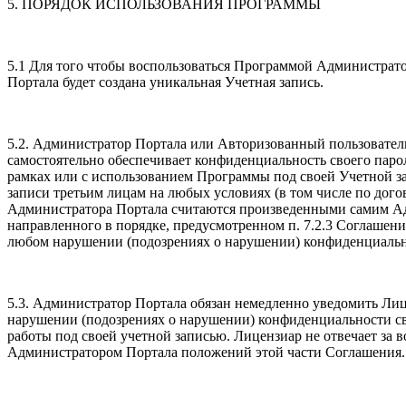
5. ПОРЯДОК ИСПОЛЬЗОВАНИЯ ПРОГРАММЫ
5.1 Для того чтобы воспользоваться Программой Администрато
Портала будет создана уникальная Учетная запись.
5.2. Администратор Портала или Авторизованный пользователь 
самостоятельно обеспечивает конфиденциальность своего пароля
рамках или с использованием Программы под своей Учетной з
записи третьим лицам на любых условиях (в том числе по дог
Администратора Портала считаются произведенными самим Ад
направленного в порядке, предусмотренном п. 7.2.3 Соглаше
любом нарушении (подозрениях о нарушении) конфиденциально
5.3. Администратор Портала обязан немедленно уведомить Лиц
нарушении (подозрениях о нарушении) конфиденциальности сво
работы под своей учетной записью. Лицензиар не отвечает за 
Администратором Портала положений этой части Соглашения.