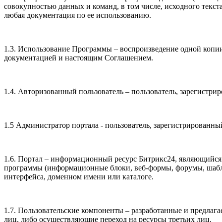
совокупностью данных и команд, в том числе, исходного текс
любая документация по ее использованию.
1.3. Использование Программы – воспроизведение одной копии
документацией и настоящим Соглашением.
1.4. Авторизованный пользователь – пользователь, зарегистр
1.5 Администратор портала - пользователь, зарегистрированны
1.6. Портал – информационный ресурс Битрикс24, являющийс
программы (информационные блоки, веб-формы, форумы, шабло
интерфейса, доменном имени или каталоге.
1.7. Пользовательские компоненты – разработанные и предлаг
лиц, либо осуществляющие переход на ресурсы третьих лиц.