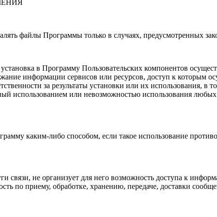
ЧЕНИЯ
удалять файлы Программы только в случаях, предусмотренных за
то установка в Программу Пользовательских компонентов осущес
ржание информации сервисов или ресурсов, доступ к которым ос
тветственности за результаты установки или их использования, 
нный использованием или невозможностью использования любых
ограмму каким-либо способом, если такое использование проти
луги связи, не организует для него возможность доступа к ин
ность по приему, обработке, хранению, передаче, доставки сообщ