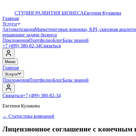
СТУДИЯ РАЗВИТИЯ БИЗНЕСА
Евгения Кулакова
Главная
Услуги
Автоматизация
Маркетинговые воронки, KPI, сквозная аналити
решающие задачи бизнеса
Приложения
Портфолио
Блог
Базы знаний
+7 (499) 380-82-34
Связаться
Меню
Главная
Услуги
Приложения
Портфолио
Блог
Базы знаний
Связаться
+7 (499) 380-82-34
Евгения Кулакова
←
Статистика компаний
Лицензионное соглашение с конечным 