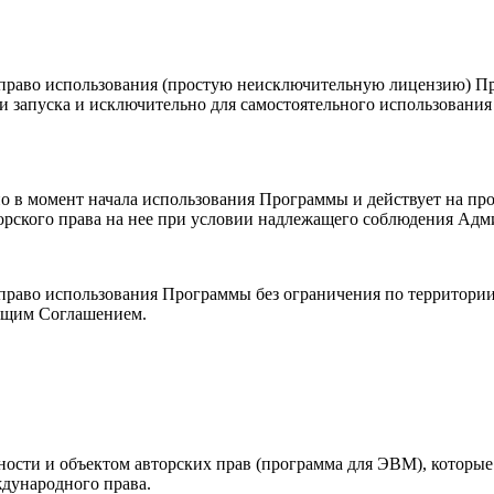
ю право использования (простую неисключительную лицензию) 
и запуска и исключительно для самостоятельного использовани
но в момент начала использования Программы и действует на пр
торского права на нее при условии надлежащего соблюдения Ад
 право использования Программы без ограничения по территори
оящим Соглашением.
льности и объектом авторских прав (программа для ЭВМ), котор
дународного права.