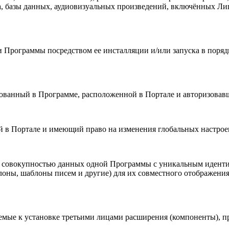
та, базы данных, аудиовизуальных произведений, включённых Ли
 Программы посредством ее инсталляции и/или запуска в порядк
ированный в Программе, расположенной в Портале и авторизовав
й в Портале и имеющий право на изменения глобальных настроек
я совокупностью данных одной Программы с уникальным идент
ны, шаблоны писем и другие) для их совместного отображения 
аемые к установке третьими лицами расширения (компоненты), 