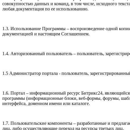
совокупностью данных и команд, в том числе, исходного текс
любая документация по ее использованию.
1.3. Использование Программы – воспроизведение одной копии
документацией и настоящим Соглашением.
1.4. Авторизованный пользователь – пользователь, зарегистр
1.5 Администратор портала - пользователь, зарегистрированны
1.6. Портал – информационный ресурс Битрикс24, являющийс
программы (информационные блоки, веб-формы, форумы, шабло
интерфейса, доменном имени или каталоге.
1.7. Пользовательские компоненты – разработанные и предлаг
лиц, либо осуществляющие переход на ресурсы третьих лиц.