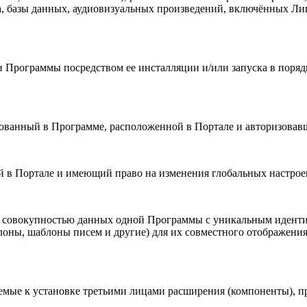
та, базы данных, аудиовизуальных произведений, включённых Ли
 Программы посредством ее инсталляции и/или запуска в порядк
ированный в Программе, расположенной в Портале и авторизовав
й в Портале и имеющий право на изменения глобальных настроек
я совокупностью данных одной Программы с уникальным идент
ны, шаблоны писем и другие) для их совместного отображения 
аемые к установке третьими лицами расширения (компоненты), 