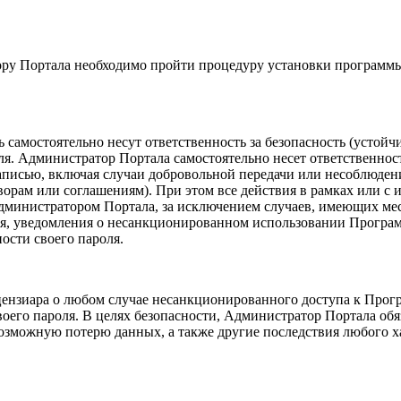
ру Портала необходимо пройти процедуру установки программы 
самостоятельно несут ответственность за безопасность (устойч
. Администратор Портала самостоятельно несет ответственность 
аписью, включая случаи добровольной передачи или несоблюден
оворам или соглашениям). При этом все действия в рамках или 
министратором Портала, за исключением случаев, имеющих мес
ния, уведомления о несанкционированном использовании Програ
сти своего пароля.
ензиара о любом случае несанкционированного доступа к Прогр
его пароля. В целях безопасности, Администратор Портала обя
возможную потерю данных, а также другие последствия любого х