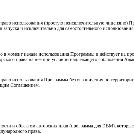
ю право использования (простую неисключительную лицензию) 
и запуска и исключительно для самостоятельного использовани
но в момент начала использования Программы и действует на пр
торского права на нее при условии надлежащего соблюдения Ад
 право использования Программы без ограничения по территори
оящим Соглашением.
льности и объектом авторских прав (программа для ЭВМ), котор
дународного права.