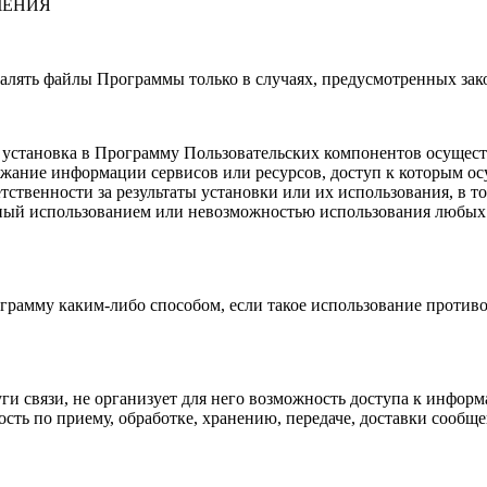
ЧЕНИЯ
удалять файлы Программы только в случаях, предусмотренных за
то установка в Программу Пользовательских компонентов осущес
ржание информации сервисов или ресурсов, доступ к которым ос
тветственности за результаты установки или их использования, 
нный использованием или невозможностью использования любых
ограмму каким-либо способом, если такое использование проти
луги связи, не организует для него возможность доступа к ин
ность по приему, обработке, хранению, передаче, доставки сообщ