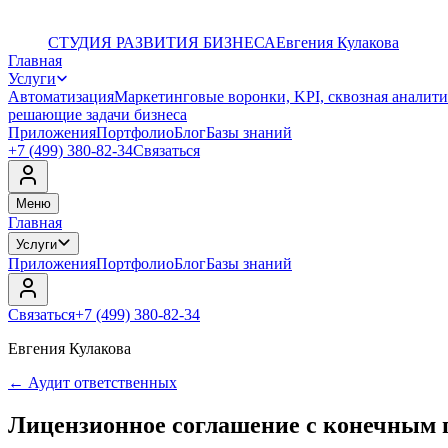
СТУДИЯ РАЗВИТИЯ БИЗНЕСА
Евгения Кулакова
Главная
Услуги
Автоматизация
Маркетинговые воронки, KPI, сквозная аналити
решающие задачи бизнеса
Приложения
Портфолио
Блог
Базы знаний
+7 (499) 380-82-34
Связаться
Меню
Главная
Услуги
Приложения
Портфолио
Блог
Базы знаний
Связаться
+7 (499) 380-82-34
Евгения Кулакова
←
Аудит ответственных
Лицензионное соглашение с конечным 