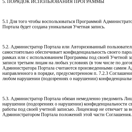
5. ПОРЯДОК ИСПОЛЬЗОВАНИЯ ПРОГРАММЫ
5.1 Для того чтобы воспользоваться Программой Администрато
Портала будет создана уникальная Учетная запись.
5.2. Администратор Портала или Авторизованный пользователь 
самостоятельно обеспечивает конфиденциальность своего пароля
рамках или с использованием Программы под своей Учетной з
записи третьим лицам на любых условиях (в том числе по дог
Администратора Портала считаются произведенными самим Ад
направленного в порядке, предусмотренном п. 7.2.3 Соглаше
любом нарушении (подозрениях о нарушении) конфиденциально
5.3. Администратор Портала обязан немедленно уведомить Лиц
нарушении (подозрениях о нарушении) конфиденциальности сво
работы под своей учетной записью. Лицензиар не отвечает за 
Администратором Портала положений этой части Соглашения.